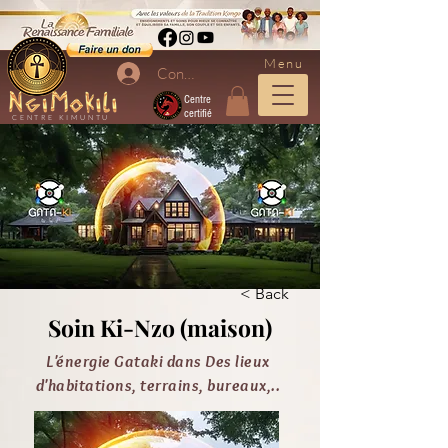
Menu
Connexion
Centre
certifié
CENTRE KIMUNTU
< Back
Soin Ki-Nzo (maison)
L'énergie Gataki dans Des lieux
d'habitations, terrains, bureaux,..