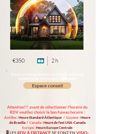
€350
2 h
C'est votre premier contact vous ne
savez pas comment débuter
Espace conseil
Attention!!! avant de sélectionner l'horaire du
RDV veuillez choisir le bon fuseau horaire :
Antilles :
Heure Standard Atlantique
/ Guyane :
Heure
de Brasilia
/ Canada :
Heure de l'est USA-Canada
Europe :
Heure Europe Centrale
🖥️ LES
RDV À DISTANCE
SE FONT EN
VISIO-