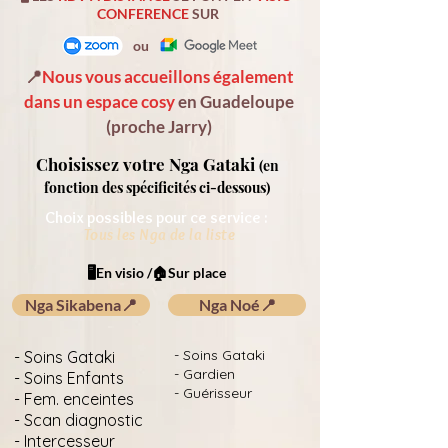
CONFERENCE
SUR
ou
📍
Nous vous accueillons également
dans un espace cosy
en Guadeloupe
(proche Jarry)
Choisissez votre Nga Gataki
(en
fonction des spécificités
ci-dessous)
Choix possibles pour ce service :
Tous les Nga de la liste
🖥️En visio /🏠Sur place
Nga Sikabena📍
Nga Noé📍
- Soins Gataki
- Soins Gataki
- Gardien
- Soins Enfants
- Guérisseur
- Fem. enceintes
- Scan diagnostic
- Intercesseur