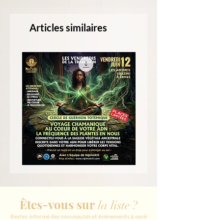
Articles similaires
Cercle
Conf
de
:
guérison
Vos
totémique
ancêtres
:
ont
Voyage
laissé
Êtes-vous sur
chamanique
une
la liste ?
au
force
coeur
en
Restez informé des nouveautés et évènements à venir
de
vous