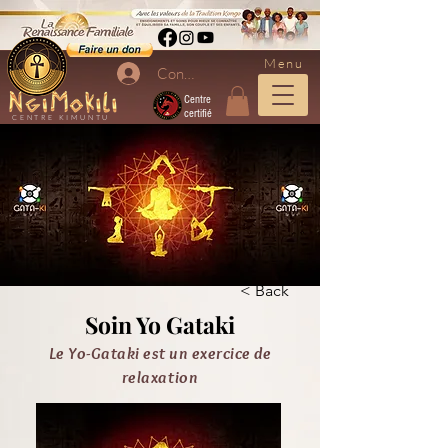
Menu
Connexion
Centre
certifié
CENTRE KIMUNTU
< Back
Soin Yo Gataki
Le Yo-Gataki est un exercice de
relaxation