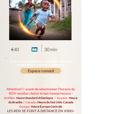
€40
30 min
C'est votre premier contact vous ne
savez pas comment débuter
Espace conseil
Attention!!! avant de sélectionner l'horaire du
RDV veuillez choisir le bon fuseau horaire :
Antilles :
Heure Standard Atlantique
/ Guyane :
Heure
de Brasilia
/ Canada :
Heure de l'est USA-Canada
Europe :
Heure Europe Centrale
LES RDV SE FONT À DISTANCE EN VISIO-