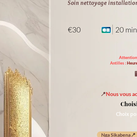
Soin nettoyage installatio
€30
20 min
Attention
Antilles :
Heure

📍
Nous vous ac
Chois
Choix pos
Nga Sikabena📍