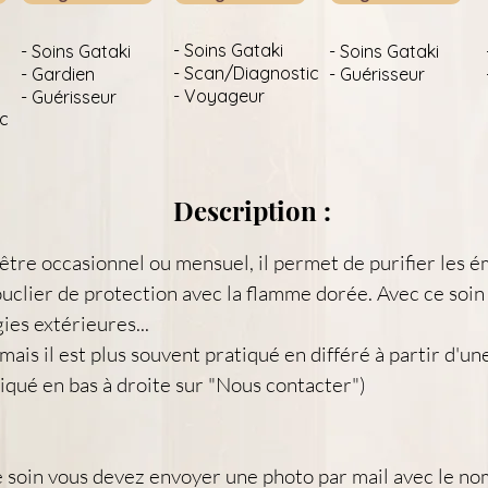
- Soins Gataki
- Soins Gataki
- Soins Gataki
- Scan/Diagnostic
- Gardien
- Guérisseur
- Voyageur
- Guérisseur
ic
Description :
être occasionnel ou mensuel, il permet de purifier les ém
ouclier de protection avec la flamme dorée. Avec ce soin l
es extérieures...
 mais il est plus souvent pratiqué en différé à partir d'un
liqué en bas à droite sur "Nous contacter")
 soin vous devez envoyer une photo par mail avec le no