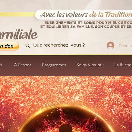
Connex
il
A Propos
Programmes
Soins Kimuntu
La Ruche