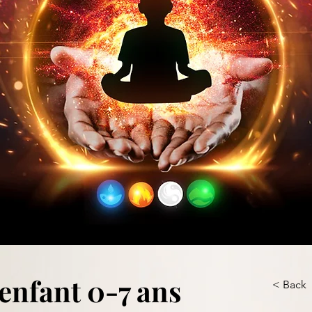
enfant 0-7 ans
< Back