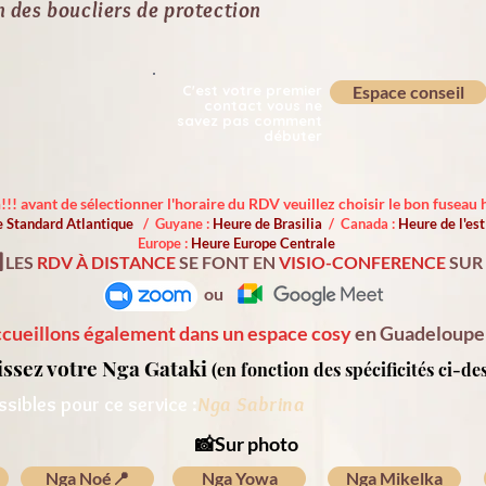
n des boucliers de protection
C'est votre premier
Espace conseil
contact vous ne
savez pas comment
débuter
!!! avant de sélectionner l'horaire du RDV veuillez choisir le bon fuseau h
 Standard Atlantique
/ Guyane :
Heure de Brasilia
/ Canada :
Heure de l'e
Europe :
Heure Europe Centrale
️ LES
RDV À DISTANCE
SE FONT EN
VISIO-CONFERENCE
SUR
ou
cueillons également dans un espace cosy
en Guadeloupe 
issez votre Nga Gataki
(en fonction des spécificités
ci-de
Nga Sabrina
sibles pour ce service :
📸Sur photo
Nga Noé📍
Nga Yowa
Nga Mikelka