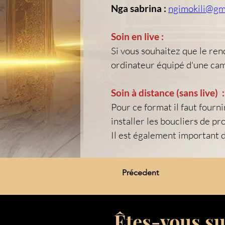
Nga sabrina :
ngimokili@gm
Soin en live :
Si vous souhaitez que le ren
ordinateur équipé d'une ca
Soin à distance (sans live)  :
Pour ce format il faut fourni
installer les boucliers de pr
Il est également important 
Précedent
Êtes-vous s