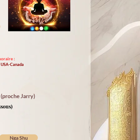
oraire :
st USA-Canada
(proche Jarry)
ssous)
Nga Shu