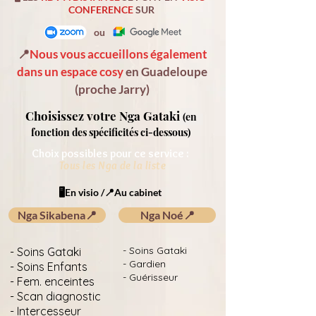
CONFERENCE
SUR
ou
📍
Nous vous accueillons également
dans un espace cosy
en Guadeloupe
(proche Jarry)
Choisissez votre Nga Gataki
(en
fonction des spécificités
ci-dessous)
Choix possibles pour ce service :
Tous les Nga de la liste
🖥️En visio /📍Au cabinet
Nga Sikabena📍
Nga Noé📍
- Soins Gataki
- Soins Gataki
- Gardien
- Soins Enfants
- Guérisseur
- Fem. enceintes
- Scan diagnostic
- Intercesseur