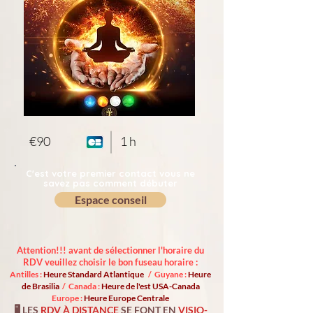
€90
1 h
C'est votre premier contact vous ne
savez pas comment débuter
Espace conseil
Attention!!! avant de sélectionner l'horaire du
RDV veuillez choisir le bon fuseau horaire :
Antilles :
Heure Standard Atlantique
/ Guyane :
Heure
de Brasilia
/ Canada :
Heure de l'est USA-Canada
Europe :
Heure Europe Centrale
🖥️ LES
RDV À DISTANCE
SE FONT EN
VISIO-