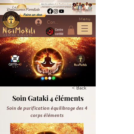
Menu
Connexion
Centre
certifié
CENTRE KIMUNTU
< Back
Soin Gataki 4 éléments
Soin de purification équilibrage des 4
corps éléments